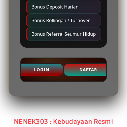
Bonus Deposit Harian
Bonus Rollingan / Turnover
Bonus Referral Seumur Hidup
LOGIN
DAFTAR
Layer Popup Close
NENEK303 : Kebudayaan Resmi