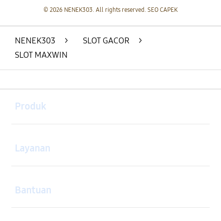
© 2026 NENEK303. All rights reserved. SEO CAPEK
NENEK303
>
SLOT GACOR
>
SLOT MAXWIN
Buka
Footer Navigation
Produk
Buka
Layanan
Buka
Bantuan
Buka