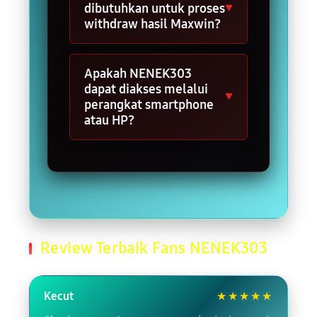
dibutuhkan untuk proses
setiap hari, namun
▼
untuk mulai bermain.
withdraw hasil Maxwin?
NENEK303 menyediakan
bocoran update persentase
RTP Live secara real-time
Seluruh penarikan dana
Apakah NENEK303
yang bisa dipantau
dapat diakses melalui
(withdraw) kemenangan
langsung oleh member
▼
perangkat smartphone
Maxwin diproses secara
untuk menentukan jam
atau HP?
otomatis oleh sistem kilat
hoki.
kami, rata-rata hanya
membutuhkan waktu 1
Ya, platform NENEK303
hingga 3 menit hingga
sudah sepenuhnya
dana masuk ke rekening
responsif dan dioptimalkan
Anda.
untuk tampilan
smartphone (Android &
Review Terbaik Fans NENEK303
iOS) maupun
komputer/laptop tanpa
perlu mengunduh aplikasi
Kecut
★★★★★
tambahan.