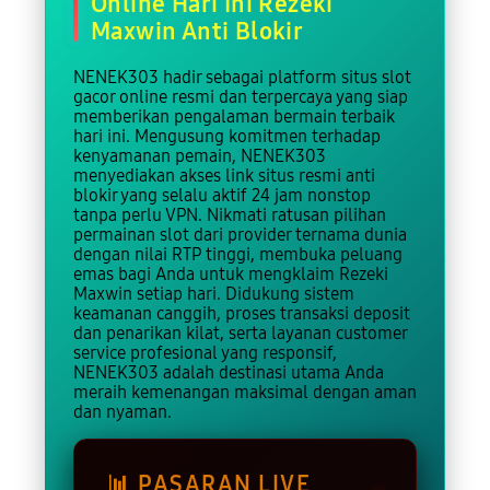
Online Hari Ini Rezeki
Maxwin Anti Blokir
NENEK303 hadir sebagai platform situs slot
gacor online resmi dan terpercaya yang siap
memberikan pengalaman bermain terbaik
hari ini. Mengusung komitmen terhadap
kenyamanan pemain, NENEK303
menyediakan akses link situs resmi anti
blokir yang selalu aktif 24 jam nonstop
tanpa perlu VPN. Nikmati ratusan pilihan
permainan slot dari provider ternama dunia
dengan nilai RTP tinggi, membuka peluang
emas bagi Anda untuk mengklaim Rezeki
Maxwin setiap hari. Didukung sistem
keamanan canggih, proses transaksi deposit
dan penarikan kilat, serta layanan customer
service profesional yang responsif,
NENEK303 adalah destinasi utama Anda
meraih kemenangan maksimal dengan aman
dan nyaman.
📊 PASARAN LIVE