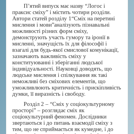
П
’
ятий
випуск
має
назву
“
Логос
і
праксис
сміху
”
і
містить
чотири
розділи
.
Автори
статей
розділу
1“
Сміх
на
перетині
мислення
і
мови
”
аналізують
пізнавальні
можливості
різних
форм
сміху
,
демонструють
участь
гумору
та
іронії
в
мисленні
,
значущість
їх
для
філософії
і
взагалі
для
будь
-
якої
смислової
комунікації
,
зазначають
важливість
сміху
у
конституюванні
і
зберіганні
людської
індивідуальності
.
Науковці
доводять
,
що
людське
мислення
і
спілкування
як
такі
неможливі
без
сміхових
елементів
,
що
уможливлюють
критичність
і
прискіпливість
думки
,
її
виразність
і
свободу
.
Розділ 2 – “Сміх у соціокультурному
просторі” – розглядає сміх як
соціокультурний феномен. Дослідники
звертаються і до питань взаємодії сміху з
тим, що не сприймається як кумедне, і до