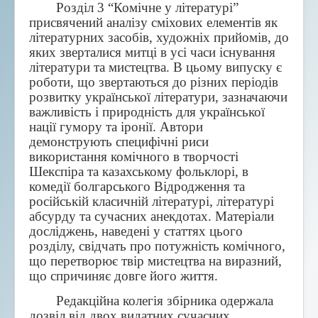
Розділ 3 “Комічне у літературі”
присвячений аналізу сміхових елементів як
літературних засобів, художніх прийомів, до
яких зверталися митці в усі часи існування
літератури та мистецтва. В цьому випуску є
роботи, що звертаються до різних періодів
розвитку української літератури, зазначаючи
важливість і природність для української
нації гумору та іронії. Автори
демонструють специфічні риси
використання комічного в творчості
Шекспіра та казахському фольклорі, в
комедії болгарського Відродження та
російській класичній літературі, літературі
абсурду та сучасних анекдотах. Матеріали
досліджень, наведені у статтях цього
розділу, свідчать про потужність комічного,
що перетворює твір мистецтва на виразний,
що спричиняє довге його життя.
Редакційна колегія збірника одержала
дозвіл від двох видатних сучасних