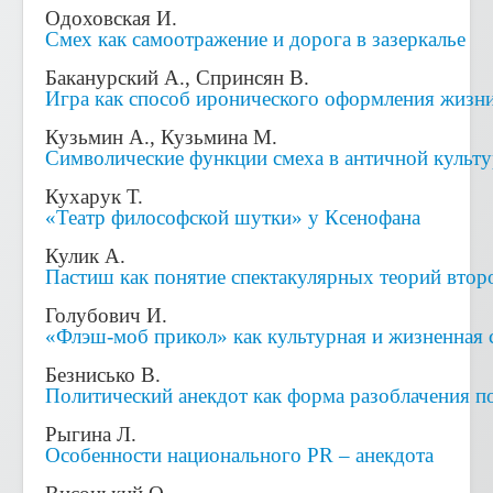
Одоховская И.
Смех как самоотражение и дорога в зазеркалье
Баканурский А., Спринсян В.
Игра как способ иронического оформления жизн
Кузьмин А., Кузьмина М.
Символические функции смеха в античной культу
Кухарук Т.
«Театр философской шутки» у Ксенофана
Кулик А.
Пастиш как понятие спектакулярных теорий втор
Голубович И.
«Флэш-моб прикол» как культурная и жизненная 
Безнисько В.
Политический анекдот как форма разоблачения п
Рыгина Л.
Особенности национального
PR
– анекдота