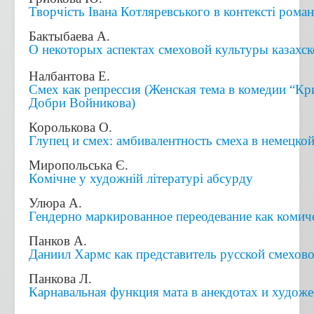
Творчість Івана Котляревського в контексті роман
Бактыбаева А.
О некоторых аспектах смеховой культуры казахск
Налбантова Е.
Смех как репрессия (Женская тема в комедии “Кр
Добри Войникова)
Королькова О.
Глупец и смех: амбивалентность смеха в немецко
Миропольська Є.
Комічне у художній літературі абсурду
Улюра А.
Гендерно маркированное переодевание как комиче
Панков А.
Даниил Хармс как представитель русской смехов
Панкова Л.
Карнавальная функция мата в анекдотах и художе