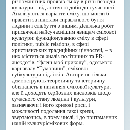
різноманітних проявів сміху в різні періоди
культури – від античної доби до сучасності.
Аналізуються варіанти сміху, що могли б
правити за підстави справжнього буття
людини і співбуття з іншим. Декілька робіт
присвячені найсучаснішим явищам сміхової
культури: функціонуванню сміху в сфері
політики, public relations, в сфері
християнських традиційних цінностей, – в
них міститься аналіз політичних та PR-
анекдотів, “флеш-моб приколу”, одеського
карнавалу “Гуморини”, сміхової
субкультури підлітків. Автори не тільки
демонструють теоретичну та історичну
обізнаність в питаннях сміхової культури,
але й доходять серйозних висновків щодо
сучасного стану людини і культури,
зазначаючи і його кризові риси, і
можливості подолання такої кризи,
звертаючись, в тому числі, і до притаманних
нашій культурісміхових форм.