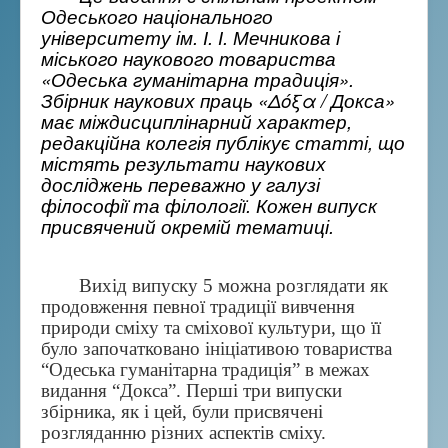
Одеського національного
університету ім. І. І. Мечникова і
міського наукового товариства
«Одеська гуманітарна традиція».
Збірник наукових праць «Δόξα / Докса»
має міждисциплінарний характер,
редакційна колегія публікує статті, що
містять результати наукових
досліджень переважно у галузі
філософії та філології. Кожен випуск
присвячений окремій тематиці.
Вихід
випуску
5
можна
розглядати
як
продовження
певної
традиції
вивчення
природи
сміху
та
сміхової
культури
,
що
її
було
започатковано
ініціативою
товариства
“
Одеська
гуманітарна
традиція
”
в
межах
видання
“
Докса
”.
Перші
три
випуски
збірника
,
як
і
цей
,
були
присвячені
розгляданню
різних
аспектів
сміху
.