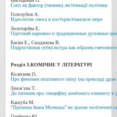
Висоцький О.
Сміх як фактор (чинник) легітимації політики
Голозубов А.
Идеология смеха в постхристианском мире
Золотарёва Е.
Одесский карнавал и традиционные духовные це
Басин Е., Скиданова В.
Подростковая субкультура как образец смехового
Розділ 3.КОМІЧНЕ У ЛІТЕРАТУРІ
Колесник О.
Про феномен поштивого сміху (на прикладі драм
Зінов’єва Т.
До питання про специфіку комічного елементу в 
Кашуба М.
“Промова Івана Мелешка” як зразок політичної с
Грибкова Ю.