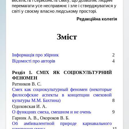
перемагати усе несправжнє і зле і стверджуватися у
світі у своєму власно людському просторі.
Редакційна колегія
Зміст
Інформація про збірник
2
Відомості про авторів
4
Розділ 1. СМІХ ЯК СОЦІОКУЛЬТУРНИЙ
ФЕНОМЕН
Ратников В. С.
Смех как социокультурный феномен (некоторые
философские аспекты в концепции смеховой
культуры М.М. Бахтина)
8
Одоховская И. А.
О функциях смеха, смешном и не очень
9
Гарник А. В., Окороков В. Б.
Об амбивалентной природе карнавального
измерения смеха
15