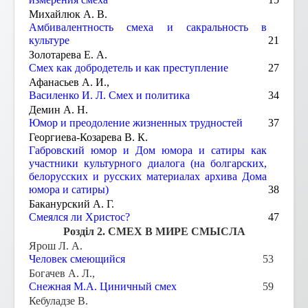
Михайлюк А. В.
Амбивалентность смеха и сакральность в
культуре
21
Золотарева Е. А.
Смех как добродетель и как преступление
27
Афанасьев А. И.,
Василенко И. Л. Смех и политика
34
Демин А. Н.
Юмор и преодоление жизненных трудностей
37
Георгиева-Козарева В. К.
Габровский юмор и Дом юмора и сатиры как
участники культурного диалога (на болгарских,
белорусских и русских материалах архива Дома
юмора и сатиры)
38
Баканурский А. Г.
Смеялся ли Христос?
47
Розділ 2. СМЕХ В МИРЕ СМЫСЛА
Ярош Л. А.
Человек смеющийся
53
Богачев А. Л.,
Снежная М.А. Циничный смех
59
Кебуладзе В.