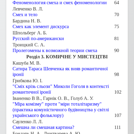
Феноменология смеха и смех феноменологии
64
Левченко В. Л.
Смех и тело
70
Бардина Н. В.
Смех как элемент дискурса
75
Шпольберг А. Б.
Русский по-американски
81
Троицкий С. А.
Пролегомены к возможной теории смеха
90
Розділ 3. КОМИЧНЕ У МИСТЕЦТВІ
Кашуба М. В.
Сатира Тараса Шевченка як вияв романтичної
іронії
98
Грибкова Ю. I.
"Сміх крізь сльози" Миколи Гоголя в контексті
романтичної iронії
102
Iваненко В В., Гарнік О. В., Голуб А. У.
"Міра комізму" проти "міри тоталітаризму"
(практика комуністичного будівництва у світлі
українського фольклору)
107
Сауленко Л. Л.
Смешна ли смешная картина?
111
Бондарь Н. А., Линтварева А. Ю.