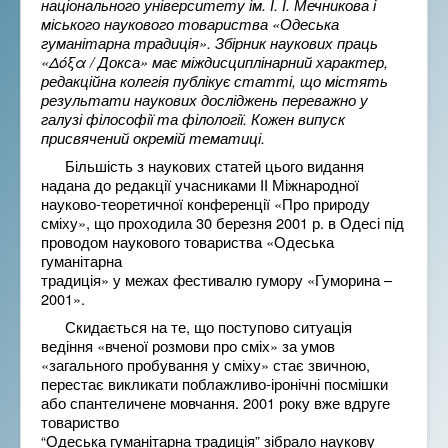
національного університету ім. І. І. Мечникова і
міського наукового товариства «Одеська
гуманітарна традиція». Збірник наукових праць
«Δόξα / Докса» має міждисциплінарний характер,
редакційна колегія публікує статті, що містять
результати наукових досліджень переважно у
галузі філософії та філології. Кожен випуск
присвячений окремій тематиці.
Більшість з наукових статей цього видання
надана до редакції учасниками ІІ Міжнародної
науково-теоретичної конференції «Про природу
сміху», що проходила 30 березня 2001 р. в Одесі під
проводом наукового товариства «Одеська
гуманітарна
традиція» у межах фестивалю гумору «Гуморина –
2001».
Скидається на те, що поступово ситуація
ведіння «вченої розмови про сміх» за умов
«загального пробування у сміху» стає звичною,
перестає викликати поблажливо-іронічні посмішки
або спантеличене мовчання. 2001 року вже вдруге
товариство
“Одеська гуманітарна традиція” зібрало наукову