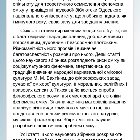
спільноту для теоретичного осмислення феномена
сміху у приміщенні наукової\ бібліотеки Одеського
національного університету, що люб’язно надала, як
і минулого року, свою залу для засідання вчених.
Сміх є істотним вираженням людського буття, він
є багатомірним і парадоксальним, доброзичливим і
погрозливим, духовним і безсоромно плотським.
Різноманітність його проявів і визначає
багатоаспектність розмови про нього. Деякі статті
цього наукового збірника розглядають риси сміху як
соціокультурного феномена, звертаючись до
традицій вивчення народної карнавальної сміхової
культури М. М. Бахтіним, до філософських засад
сучасної сміхової культури, її моральних, релігійних і
правових аспектів. Також здійснюється спроба
філософського розуміння смислової архітектоніки
феномена сміху. Значна частина матеріалів видання
аналізує різні види комічного у мистецтві, що
представлено вельми різноманітно: літературою,
музикою, фольклором. Збірка містить наукові
розробки лінгвістичних проблем сміху.
Усі статті цього наукового збірника розкрівають
веселість і серйозність сміху, що дозволяє людині