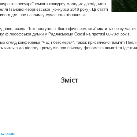
лауреатів всеукраїнського конкурсу молодих дослідників
еллі Іванової-Георгієвської (конкурса 2016 року). Ці статті
ивого для нас напрямку сучасного пізнання як
ання, розділ “Інтелектуальні біографічні ремарки” містить першу части
ку філософської думки у Радянському Союзі на протязі 60-70-х років.
о огляд конференції “Час і безсмертя”, також присвячоної пам’яті Неллі 
 читачів до діалогу і роздумів про природу феноменів памяті та ідентичн
Зміст
и словом