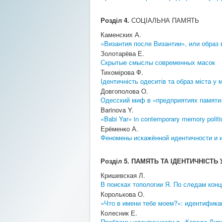
Розділ 4.
СОЦІАЛЬНА ПАМЯТЬ
Каменских А.
«Византия после Византии», или образ 
Золотарёва Е.
Скрытые смыслы современных масок
Тихомірова Ф.
Ідентичність одеситів та образ міста у
Довгополова О.
Одесский миф в «предприятиях памяти
Barinova Y.
«Babi Yar» in contemporary memory politic
Ерёменко А.
Феномены искажённой идентичности и и
Розділ 5. ПАМЯТЬ ТА ІДЕНТИЧНІСТЬ
Кришевская Л.
В поисках топологии Я. По следам ко
Королькова О.
«Что в имени тебе моем?»: идентифика
Колесник Е.
Проблемы идентичности в «Короле Лир