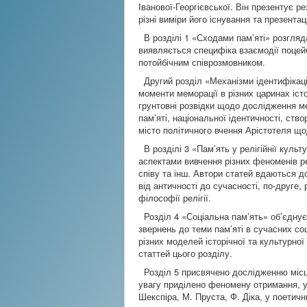
Іванової-Георгієвської. Він презентує 
різні виміри його існування та презентаці
В розділі 1 «Сходами пам’яті» розгляд
виявляється специфіка взаємодії поцейбі
потойбічним співрозмовником.
Другий розділ «Механізми ідентифікації 
моменти меморації в різних царинах іст
грунтовні розвідки щодо дослідження мето
пам’яті, національної ідентичності, ств
місто політичного вчення Арістотеля що
В розділі 3 «Пам’ять у релігійнії культ
аспектами вивчення різних феноменів ре
співу та інш. Автори статей вдаються до 
від античності до сучасності, по-друге,
філософії релігії.
Розділ 4 «Соціальна пам’ять» об’єднує 
звернень до теми пам’яті в сучасних со
різних моделей історічної та культурно
статтей цього розділу.
Розділ 5 присвячено дослідженню місця 
увагу приділено феномену отримання, ут
Шекспіра, М. Пруста, Ф. Діка, у поетич