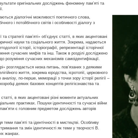
результати оригінальних досліджень феномену пам’яті та
ї.
аються діалогічні можливості поетичного слова,
чного і потойбічного світів і особливості діалогу з
та стратегії пам’яті» об’єднує статті, в яких акцентовані
оричної науки та соціального життя. Зокрема, надаються
дології історії, історіографії, репрезентації історічної
орення сучасних мифів та інш. Також в розділі досліджено
до розуміння сучасних механізмів самоідентифікації.
урі» розглядається низка питань, пов’язаних з деякими
лігійного життя, зокрема юродства, ієротопії, церковного
аналізу, по-перше, меморації з точки зору історії релігії –
 розробці деяких базових концептів релігієзнавства та
статті, в яких акцентовані різні моменти актуальних
ціальних практиках. Пошуки ідентичності та сучасні війни
ї пам’яти є головним предметом досліджень авторів
теми пам’яті та ідентічності в мистецтві. Особливу
римання та змін ідентичності як теми у творчості В.
них жанрах.