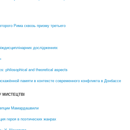
второго Рима сквозь призму третьего
 міждисциплінарних дослідженнях
»
s: philosophical and theoretical aspects
скажённой памяти в контексте современного конфликта в Донбассе
 У МИСТЕЦТВІ
нцепции Мамардашвили
ция героя в поэтических жанрах
е» У. Шекспира