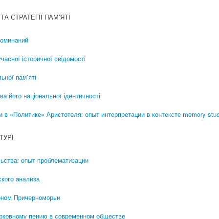
ТА СТРАТЕГІЇ ПАМ’ЯТІ
поминаний
часної історичної свідомості
ьної пам’яті
ва його національної ідентичності
 в «Политике» Аристотеля: опыт интерпретации в контексте memory stud
ТУРІ
ьства: опыт проблематизации
ского анализа
ерном Причерноморьи
ерковному пению в современном обществе