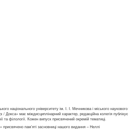
го національного університету ім. І. І. Мечникова і міського науковог
α / Докса» має міждисциплінарний характер, редакційна колегія публікує 
ї та філології. Кожен випуск присвячений окремій тематиці.
» присвячено пам’яті засновниці нашого видання – Неллі