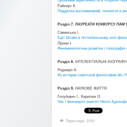
Райхерт К.
Подделка воспоминаний, личности и реал
Розділ 7. ЛАУРЕАТИ КОНКУРСУ ПАМ’
Савинська І.
Едіт Штайн в ґеттінґенському колі фен
Пронін І.
Феноменологічна розмітка і топографія 
Розділ 8.
ІНТЕЛЕКТУАЛЬНІ БІОГРАФІ
Роджеро А.
Из истории советской философии 60–70-
Розділ 9.
НАУКОВЕ ЖИТТЯ
Голубович І., Кирилюк О.
Час і безсмертя (пам’яті Неллі Адольфів
Перегляди: 3703