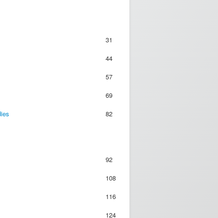
31
44
57
69
ies
82
92
108
116
124