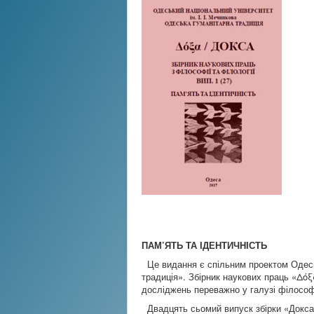
ПАМ’ЯТЬ ТА ІДЕНТИЧНІСТЬ
Це видання є спільним проектом Одесько
традиція». Збірник наукових праць «Δόξ
досліджень переважно у галузі філософі
Двадцять сьомий випуск збірки «Докса