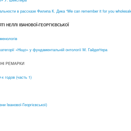
ьности в рассказе Филипа К. Дика “We can remember it for you wholesal
ЯТІ НЕЛЛІ ІВАНОВОЇ-ГЕОРГІЄВСЬКОЇ
оменологів
категорії «Ніщо» у фундаментальній онтології М. Гайдеґґера
ЧНІ РЕМАРКИ
х годов (часть 1)
ни Іванової-Георгієвської)