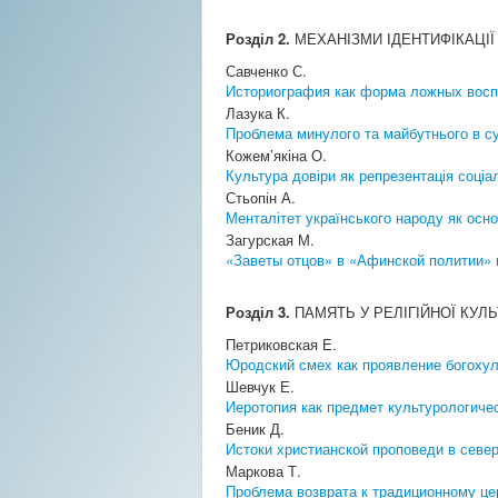
Розділ 2.
МЕХАНІЗМИ ІДЕНТИФІКАЦІЇ 
Савченко С.
Историография как форма ложных вос
Лазука К.
Проблема минулого та майбутнього в су
Кожем’якіна О.
Культура довіри як репрезентація соціал
Стьопін А.
Менталітет українського народу як осно
Загурская М.
«Заветы отцов» в «Афинской политии» и
Розділ 3.
ПАМЯТЬ У РЕЛІГІЙНОЇ КУЛЬ
Петриковская Е.
Юродский смех как проявление богохул
Шевчук Е.
Иеротопия как предмет культурологиче
Беник Д.
Истоки христианской проповеди в сев
Маркова Т.
Проблема возврата к традиционному ц