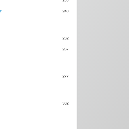
e”
240
252
267
277
302