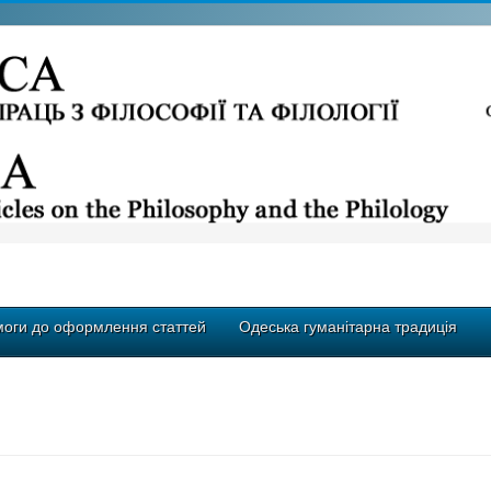
оги до оформлення статтей
Одеська гуманітарна традиція