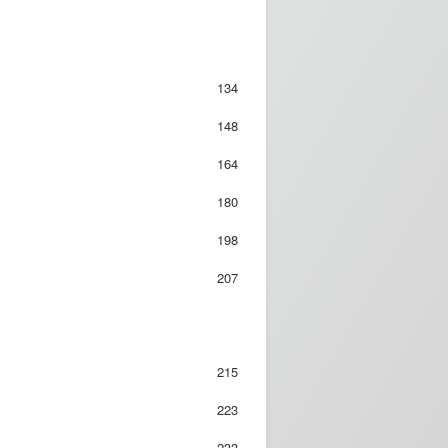
134
148
164
180
198
207
215
223
233