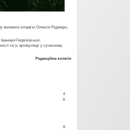
ну великого інтерв’ю Олексія Роджеро,
Іванової-Георгієвської.
ості та їх артикуляції у сучасному
Редакційна колегія
4
6
9