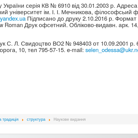
країни серія КВ № 6910 від 30.01.2003 р. Адреса 
ий університет ім. І. І. Мечникова, філософсьий ф
yandex.ua
Підписано до друку 2.10.2016 р. Формат 
w Roman Друк офсетний. Обліково-видавн. арк. 14
 С. Л. Свидоцтво ВО2 № 948403 от 10.09.2001 р. 
орога, 10, тел 795-57-15. e-mail:
selen_odessa@ukr.n
а традиція
структура
Наукове видання