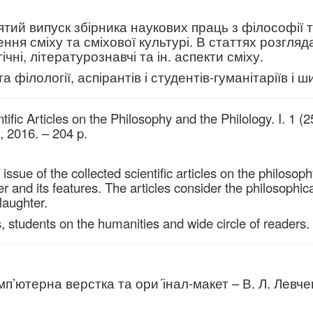
ий випуск збірника наукових праць з філософії т
ня сміху та сміхової культурі. В статтях розгля
чні, літературознавчі та ін. аспекти сміху.
 філології, аспірантів і студентів-гуманітаріїв і ш
fic Articles on the Philosophy and the Philology. I. 1 (2
 2016. – 204 p.
 issue of the collected scientific articles on the philoso
 and its features. The articles consider the philosophical
 laughter.
, students on the humanities and wide circle of readers.
мп’ютерна верстка та ори´інал-макет – В. Л. Левче