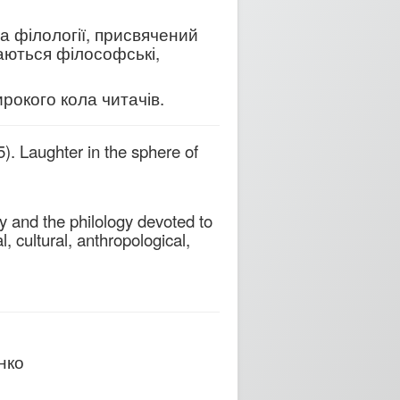
а філології, присвячений
даються філософські,
ирокого кола читачів.
5). Laughter in the sphere of
phy and the philology devoted to
, cultural, anthropological,
нко