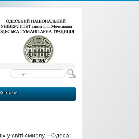
Пошук...
Контакти
іх у світі смислу.– Одеса: