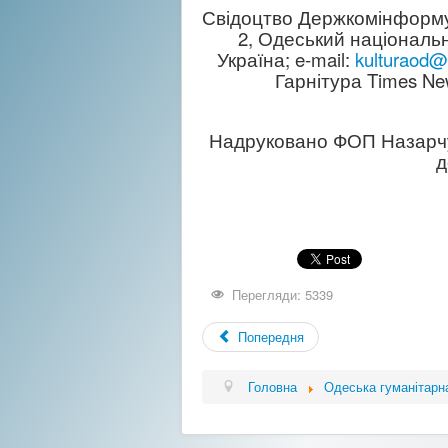
Свідоцтво Держкомінформу У
2, Одеський національн
Україна; e-mail:
kulturaod@
Гарнітура Times Ne
Надруковано ФОП Назарчук
д
Перегляди: 5339
Попередня
Головна
Одеська гуманітарн