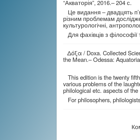
“Акваторія”, 2016.– 204 с.
Це видання – двадцять п’ят
різним проблемам досліджен
культурологічні, антропологі
Для фахівців з філософії та
Δόξα / Doxa. Collected Scienti
the Mean.– Odessa: Aquatoria,
This edition is the twenty fifth
various problems of the laughter
philological etc. aspects of the
For philosophers, philologists
Ко