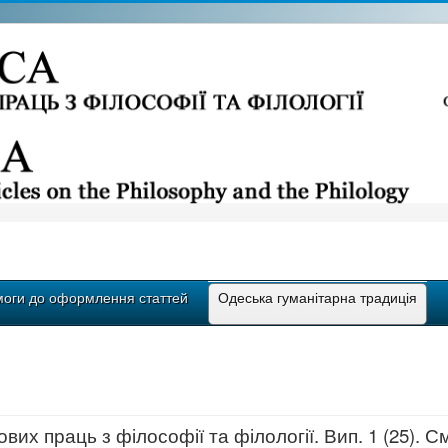
оги до оформлення статтей
Одеська гуманітарна традиція
ових праць з філософії та філології. Вип. 1 (25). См