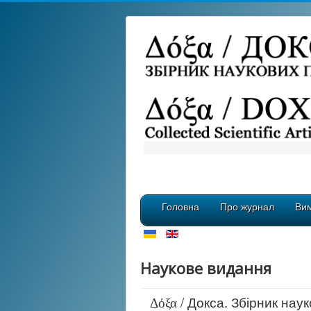
Головна
Про журнал
Вим
Наукове видання
/ Докса. Збірник наук
Δόξα